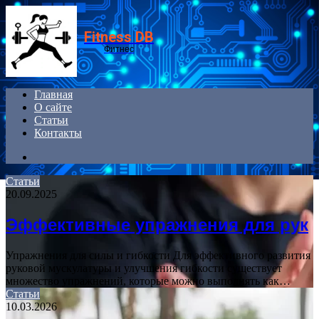
Menu
Fitness DB
Фитнес
Главная
О сайте
Статьи
Контакты
Search
for
Статьи
20.09.2025
Эффективные упражнения для рук
Упражнения для силы и гибкости Для эффективного развития
руковой мускулатуры и улучшения гибкости существует
множество упражнений, которые можно выполнять как…
Статьи
10.03.2026