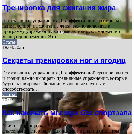
Тренировка для сжигания жира
Эффективные упражнения Для эффективной тренировки,
направленной на сжигание жира, важно включить в
программу упражнения, которые активируют множество
мышц одновременно. Это…
Статьи
18.03.2026
Секреты тренировки ног и ягодиц
Эффективные упражнения Для эффективной тренировки ног
и ягодиц важно выбирать правильные упражнения, которые
будут активировать большие мышечные группы и
способствовать…
Статьи
20.07.2025
Как накачать мышцы без спортзала
Уличные тренировки Уличные тренировки – отличная
альтернатива спортзалу. Для накачки мышц на открытом