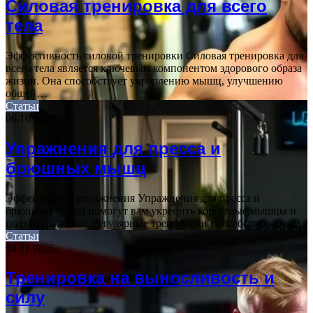
Силовая тренировка для всего
тела
Эффективность силовой тренировки Силовая тренировка для
всего тела является ключевым компонентом здорового образа
жизни. Она способствует укреплению мышц, улучшению
общей…
Статьи
06.10.2025
Упражнения для пресса и
брюшных мышц
Эффективные упражнения Упражнения для пресса и
брюшных мышц помогут вам укрепить корсетные мышцы и
подтянуть живот. Регулярные тренировки способствуют не…
Статьи
18.11.2025
Тренировка на выносливость и
силу