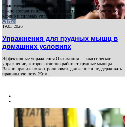
План тренировок Для развития как выносливости, так и силы,
важно составить правильный план тренировок. Сочетание
кардио и силовых упражнений даст…
Статьи
19.03.2026
Упражнения для грудных мышц в
домашних условиях
Эффективные упражнения Отжимания — классическое
упражнение, которое отлично работает грудные мышцы.
Важно правильно контролировать движение и поддерживать
правильную позу. Жим…
ПОСЛЕДНИЕ СТАТЬИ
Previous
page
Next
page