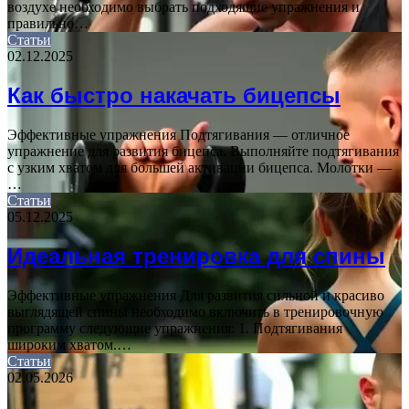
воздухе необходимо выбрать подходящие упражнения и
правильно…
Статьи
02.12.2025
Как быстро накачать бицепсы
Эффективные упражнения Подтягивания — отличное
упражнение для развития бицепса. Выполняйте подтягивания
с узким хватом для большей активации бицепса. Молотки —
…
Статьи
05.12.2025
Идеальная тренировка для спины
Эффективные упражнения Для развития сильной и красиво
выглядящей спины необходимо включить в тренировочную
программу следующие упражнения: 1. Подтягивания
широким хватом.…
Статьи
02.05.2026